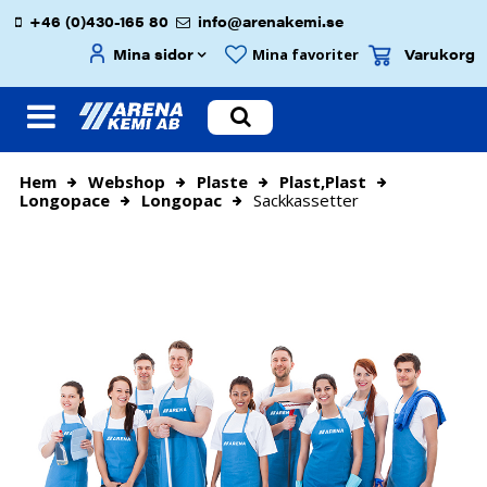
+46 (0)430-165 80
info@arenakemi.se
Mina sidor
Varukorg
Mina favoriter
Hem
Webshop
Plaste
Plast,plast
Longopace
Longopac
Sackkassetter