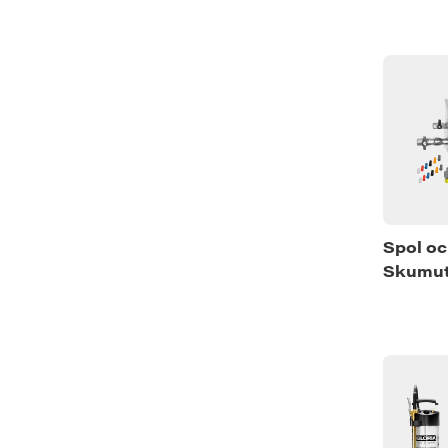
Spol o
Skumut