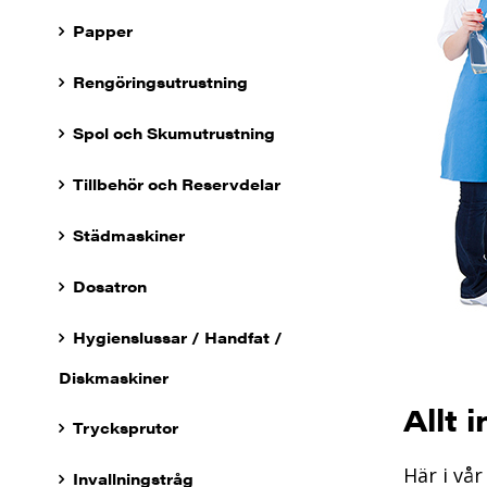
Papper
Rengöringsutrustning
Spol och Skumutrustning
Tillbehör och Reservdelar
Städmaskiner
Dosatron
Hygienslussar / Handfat /
Diskmaskiner
Allt 
Trycksprutor
Här i vå
Invallningstråg