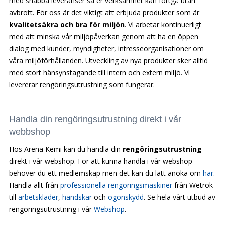
med snabba leveranser så er verksamhet kan fortgå utan
avbrott. För oss är det viktigt att erbjuda produkter som är
kvalitetsäkra och bra för miljön
. Vi arbetar kontinuerligt
med att minska vår miljöpåverkan genom att ha en öppen
dialog med kunder, myndigheter, intresseorganisationer om
våra miljöförhållanden. Utveckling av nya produkter sker alltid
med stort hänsynstagande till intern och extern miljö. Vi
levererar rengöringsutrustning som fungerar.
Handla din rengöringsutrustning direkt i vår
webbshop
Hos Arena Kemi kan du handla din
rengöringsutrustning
direkt i vår webshop. För att kunna handla i vår webshop
behöver du ett medlemskap men det kan du lätt anöka om
här
.
Handla allt från
professionella rengöringsmaskiner
från Wetrok
till
arbetskläder
,
handskar
och
ögonskydd
. Se hela vårt utbud av
rengöringsutrustning i vår
Webshop
.