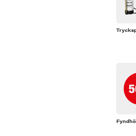
Trycks
Fyndhö