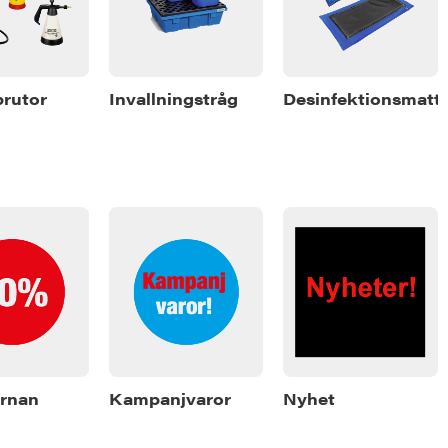
prutor
Invallningstråg
Desinfektionsmatt
rnan
Kampanjvaror
Nyhet