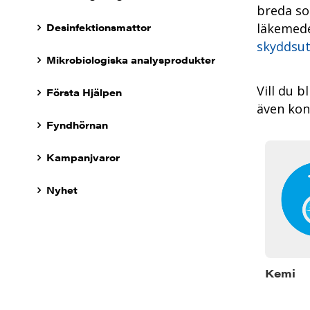
breda so
Desinfektionsmattor
läkemedel
skyddsut
Mikrobiologiska analysprodukter
Vill du b
Första Hjälpen
även kont
Fyndhörnan
Kampanjvaror
Nyhet
Kemi