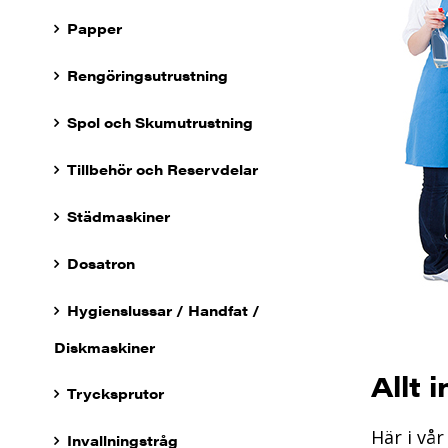
Papper
Rengöringsutrustning
Spol och Skumutrustning
Tillbehör och Reservdelar
Städmaskiner
Dosatron
Hygienslussar / Handfat /
Diskmaskiner
Allt 
Trycksprutor
Här i vå
Invallningstråg