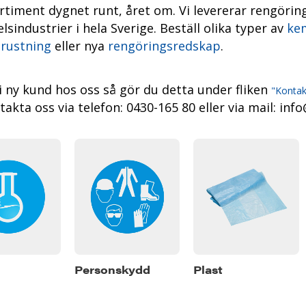
rtiment dygnet runt, året
om. Vi levererar rengöring
sindustrier i hela Sverige. Beställ olika typer av
kem
rustning
eller nya
rengöringsredskap
.
li ny kund hos oss så gör du detta under fliken
"Kontak
akta oss via telefon: 0430-165 80 eller via mail: info
Personskydd
Plast