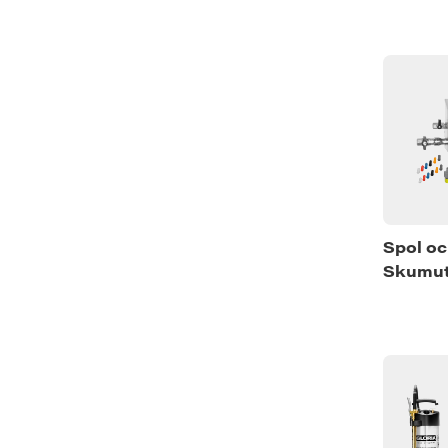
Spol o
Skumut