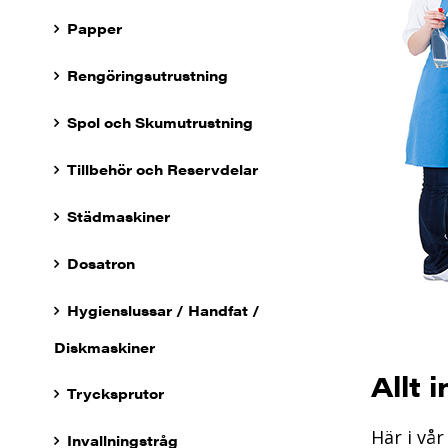
Papper
Rengöringsutrustning
Spol och Skumutrustning
Tillbehör och Reservdelar
Städmaskiner
Dosatron
Hygienslussar / Handfat /
Diskmaskiner
Allt 
Trycksprutor
Här i vå
Invallningstråg