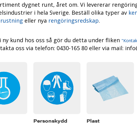
rtiment dygnet runt, året
om. Vi levererar rengöring
sindustrier i hela Sverige. Beställ olika typer av
kem
rustning
eller nya
rengöringsredskap
.
li ny kund hos oss så gör du detta under fliken
"Kontak
akta oss via telefon: 0430-165 80 eller via mail: info
Personskydd
Plast