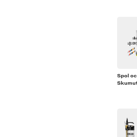
Spol o
Skumut