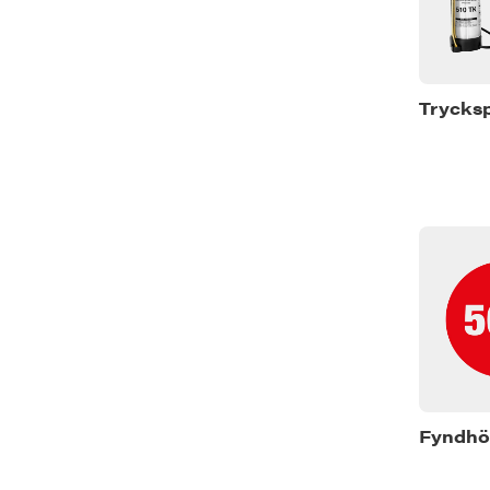
Trycks
Fyndhö