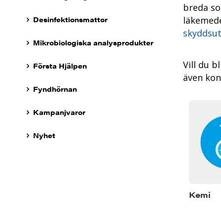
breda so
Desinfektionsmattor
läkemedel
skyddsut
Mikrobiologiska analysprodukter
Vill du b
Första Hjälpen
även kont
Fyndhörnan
Kampanjvaror
Nyhet
Kemi