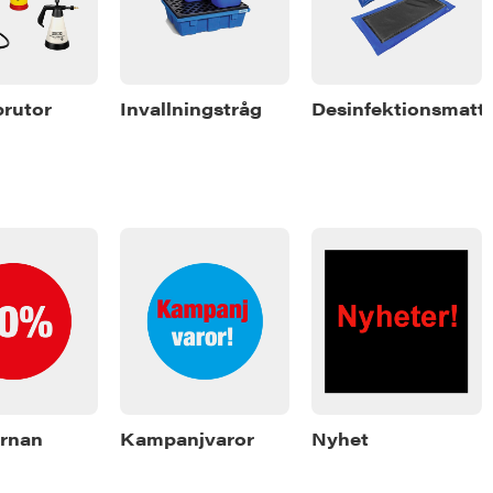
prutor
Invallningstråg
Desinfektionsmatt
rnan
Kampanjvaror
Nyhet