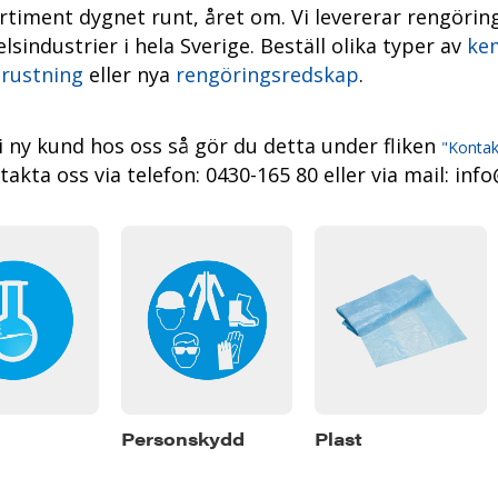
rtiment dygnet runt, året
om. Vi levererar rengöring
sindustrier i hela Sverige. Beställ olika typer av
kem
rustning
eller nya
rengöringsredskap
.
li ny kund hos oss så gör du detta under fliken
"Kontak
akta oss via telefon: 0430-165 80 eller via mail: info
Personskydd
Plast