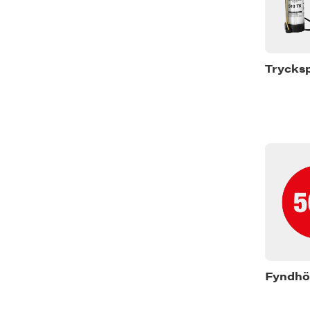
Trycks
Fyndhö