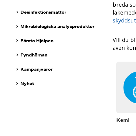
breda so
Desinfektionsmattor
läkemedel
skyddsut
Mikrobiologiska analysprodukter
Vill du b
Första Hjälpen
även kont
Fyndhörnan
Kampanjvaror
Nyhet
Kemi