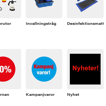
prutor
Invallningstråg
Desinfektionsmatt
rnan
Kampanjvaror
Nyhet