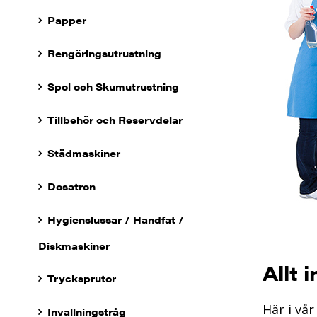
Papper
Rengöringsutrustning
Spol och Skumutrustning
Tillbehör och Reservdelar
Städmaskiner
Dosatron
Hygienslussar / Handfat /
Diskmaskiner
Allt 
Trycksprutor
Här i vå
Invallningstråg