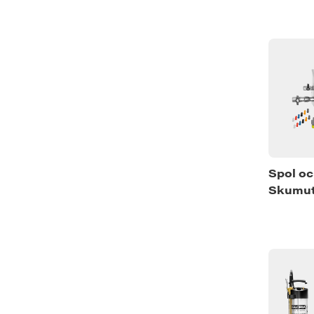
Spol o
Skumut