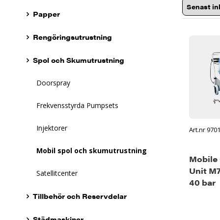
Papper
Rengöringsutrustning
Spol och Skumutrustning
Doorspray
Frekvensstyrda Pumpsets
Injektorer
Art.nr 970
Mobil spol och skumutrustning
Mobile
Unit M
Satellitcenter
40 bar
Tillbehör och Reservdelar
Städmaskiner