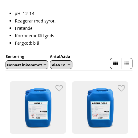
pH 12-14
Reagerar med syror,
Frätande
Korroderar lättgods
Färgkod: blå
Sortering
Antal/sida