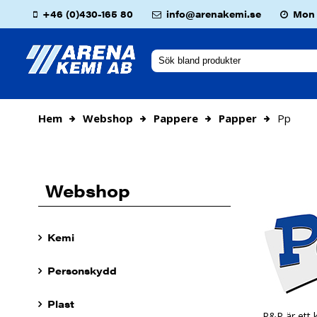
+46 (0)430-165 80
info@arenakemi.se
Mon -
Hem
Webshop
Pappere
Papper
Pp
Webshop
Kemi
Personskydd
Plast
P&P är ett 