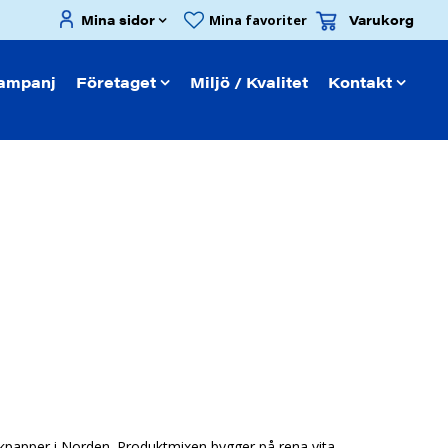
Mina sidor
Varukorg
Mina favoriter
ampanj
Företaget
Miljö / Kvalitet
Kontakt
jukpapper i Norden. Produktmixen bygger på rena vita