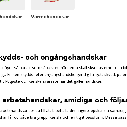
handskar
Värmehandskar
ydds- och engångshandskar
et något så banalt som såpa som händerna skall skyddas emot och ib
ligt. En kemskydds- eller engångshandske ger dig fullgott skydd, på pr
t viktigaste och kanske svåraste när det gäller handskar.
 arbetshandskar, smidiga och föl
betshandskar ser du till att bibehålla din fingertoppskänsla samtidig
kar får du både bra grepp, känsla och en tight passform. Dessa passar