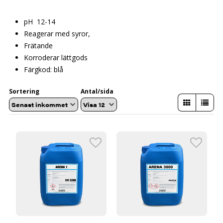
pH 12-14
Reagerar med syror,
Frätande
Korroderar lättgods
Färgkod: blå
Sortering
Antal/sida