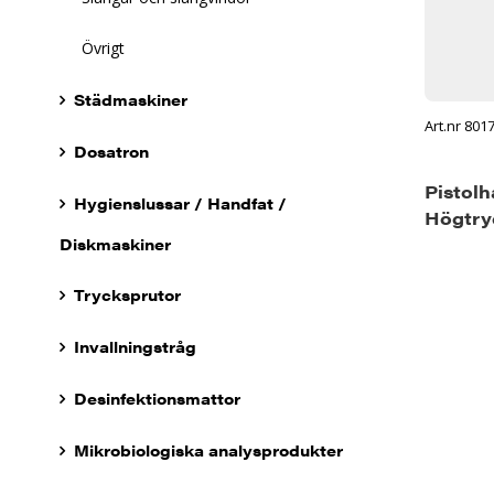
Övrigt
Städmaskiner
Art.nr 801
Dosatron
Pistol
Hygienslussar / Handfat /
Högtry
Diskmaskiner
Trycksprutor
Invallningstråg
Desinfektionsmattor
Mikrobiologiska analysprodukter