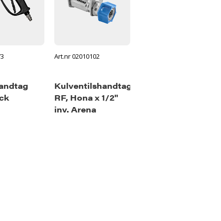
73
Art.nr 02010102
handtag
Kulventilshandtag
ck
RF, Hona x 1/2"
inv. Arena