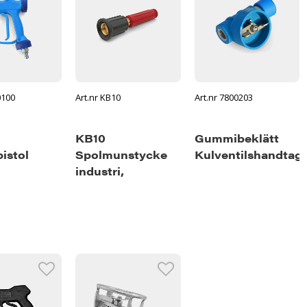
0100
Art.nr KB10
Art.nr 7800203
KB10
Gummibeklätt
istol
Spolmunstycke
Kulventilshandtag
industri,
röd/svart