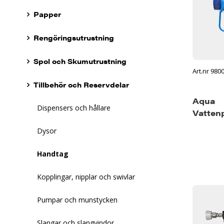
Papper
Rengöringsutrustning
Spol och Skumutrustning
Art.nr 980
Tillbehör och Reservdelar
Aqua
Dispensers och hållare
Vattenp
Dysor
Handtag
Kopplingar, nipplar och swivlar
Pumpar och munstycken
Slangar och slangvindor