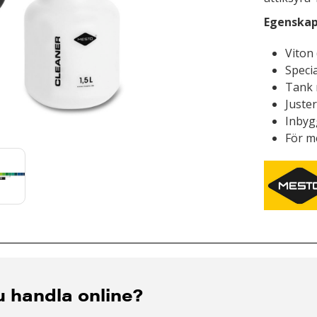
Egenskap
Viton
Speci
Tank 
Juste
Inbyg
För m
du handla online?