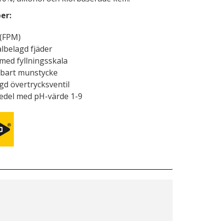
er:
 (FPM)
albelagd fjäder
med fyllningsskala
rbart munstycke
gd övertrycksventil
edel med pH-värde 1-9