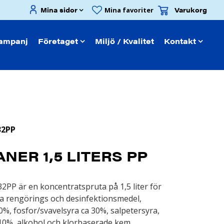
Mina sidor
Varukorg
Mina favoriter
ampanj
Företaget
Miljö / Kvalitet
Kontakt
32PP
NER 1,5 LITERS PP
2PP är en koncentratspruta på 1,5 liter för
ra rengörings och desinfektionsmedel,
0%, fosfor/svavelsyra ca 30%, salpetersyra,
 10%, alkohol och klorbaserade kem.