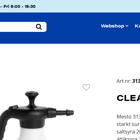
 Fri 8:00 - 16:30
Webshop
K
Art.nr:
31
CLEA
Mesto 313
starkt su
saltsyra 2
ättiksyra