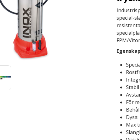
Industris
special-sl
resistenta
specialpla
FPM/Vito
Egenska
Speci
Rostfr
Integr
Stabil
Avstä
För m
Behåll
Dysa: 
Max tr
Slang
Vikt: 