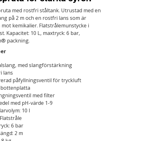
pruta med rostfri ståltank. Utrustad med en
ang på 2 m och en rostfri lans som är
 mot kemikalier. Flatstrålemunstycke i
st. Kapacitet: 10 L, maxtryck: 6 bar,
n® packning.
per
alslang, med slangförstärkning
i lans
erad påfyllningsventil för tryckluft
 bottenplatta
ngningsventil med filter
edel med pH-värde 1-9
arvolym: 10 l
Flatstråle
yck: 6 bar
längd: 2 m
5,8 kg