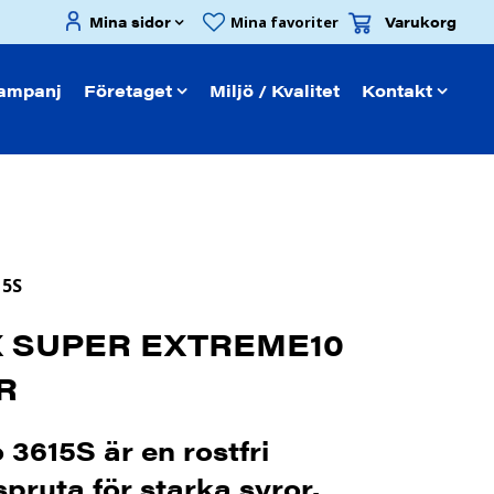
Mina sidor
Varukorg
Mina favoriter
ampanj
Företaget
Miljö / Kvalitet
Kontakt
15S
X SUPER EXTREME10
R
 3615S är en rostfri
spruta för starka syror.