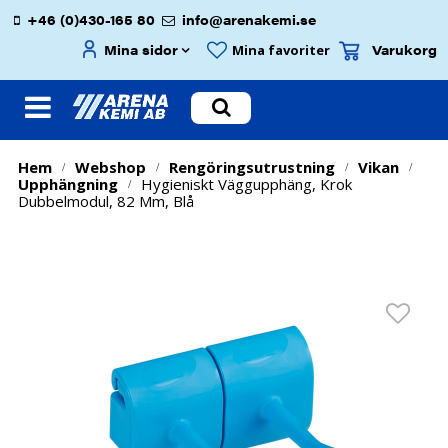
+46 (0)430-165 80
info@arenakemi.se
Mina sidor
Varukorg
Mina favoriter
Hem
Webshop
Rengöringsutrustning
Vikan
/
/
/
/
Upphängning
Hygieniskt Väggupphäng, Krok
/
Dubbelmodul, 82 Mm, Blå