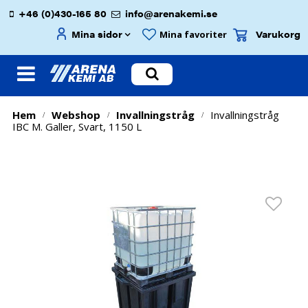
+46 (0)430-165 80
info@arenakemi.se
Mina sidor
Varukorg
Mina favoriter
Hem
Webshop
Invallningstråg
Invallningstråg
/
/
/
IBC M. Galler, Svart, 1150 L