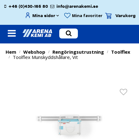
+46 (0)430-165 80
info@arenakemi.se
Mina sidor
Varukorg
Mina favoriter
Hem
Webshop
Rengöringsutrustning
Toolflex
/
/
/
Toolflex Munskyddshållare, Vit
/