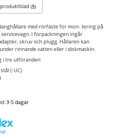
produktblad
langhållare med rörfäste för mon- tering på
er servicevagn.
I förpackningen ingår
, adapter, skruv och plugg. Hållaren kan
under rinnande vatten eller i diskmaskin.
g i tre utföranden:
 stål (-UC)
)
id:
3-5 dagar