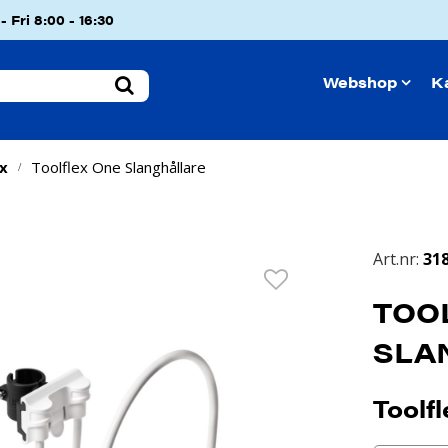
 Fri 8:00 - 16:30
Webshop
K
ex
Toolflex One Slanghållare
/
Art.nr:
31
TOO
SLA
Toolf