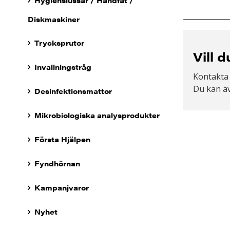
Hygienslussar / Handfat /
Diskmaskiner
Trycksprutor
Vill 
Invallningstråg
Kontakta
Du kan äv
Desinfektionsmattor
Mikrobiologiska analysprodukter
Första Hjälpen
Fyndhörnan
Kampanjvaror
Nyhet