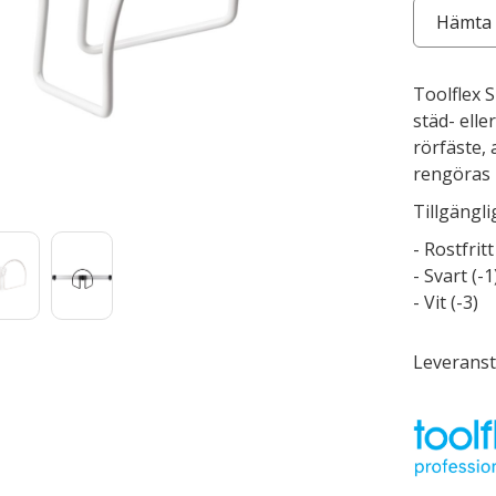
Hämta 
Toolflex S
städ- ell
rörfäste
rengöras 
Tillgängli
- Rostfritt
- Svart (-1
- Vit (-3)
Leveranst