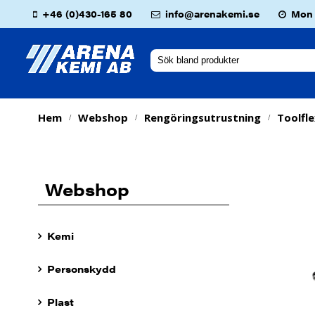
+46 (0)430-165 80
info@arenakemi.se
Mon -
Hem
Webshop
Rengöringsutrustning
Toolfl
/
/
/
Webshop
Kemi
Personskydd
Plast