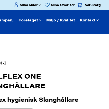
Mina sidor
Varukorg
Mina favoriter
ampanj
Företaget
Miljö / Kvalitet
Kontakt
81-3
LFLEX ONE
NGHÅLLARE
lex hygienisk Slanghållare