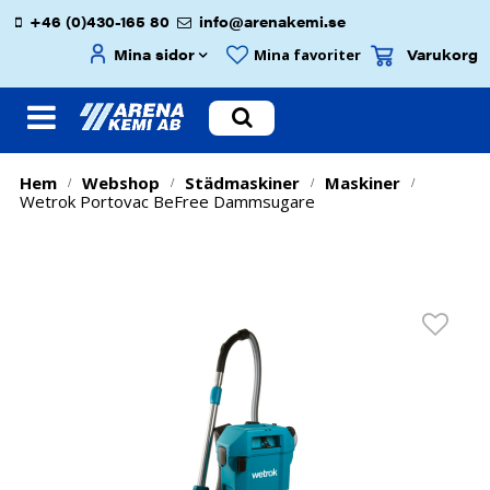
+46 (0)430-165 80
info@arenakemi.se
Mina sidor
Varukorg
Mina favoriter
Hem
Webshop
Städmaskiner
Maskiner
/
/
/
/
Wetrok Portovac BeFree Dammsugare