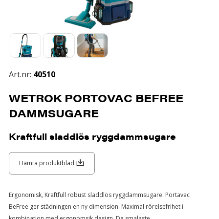
Art.nr:
40510
WETROK PORTOVAC BEFREE
DAMMSUGARE
Kraftfull sladdlös ryggdammsugare
Hämta produktblad
Ergonomisk, Kraftfull robust sladdlös ryggdammsugare. Portavac
BeFree ger städningen en ny dimension. Maximal rörelsefrihet i
kombination med ergonomsik design. De smalaste